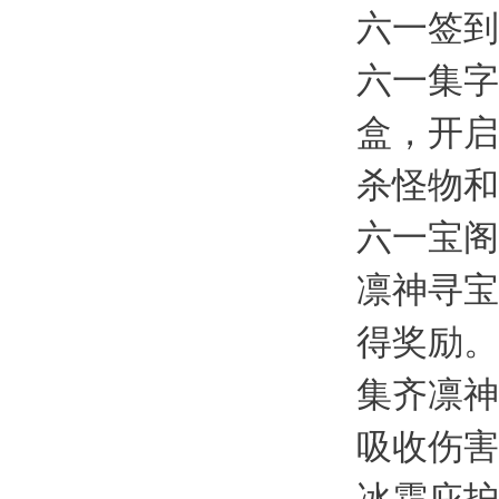
六一签到
六一集字
盒，开启
杀怪物和
六一宝阁
凛神寻宝
得奖励。
集齐凛神
吸收伤害