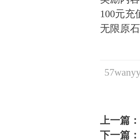
100元充
无限原石x
57wa
上一篇：
下一篇：