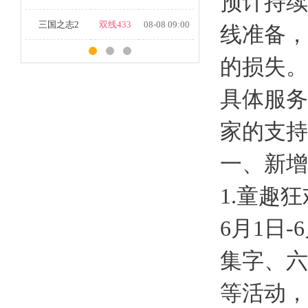
预计持续
三国之志2
双线433
08-08 09:00
线准备，
的损失。
具体服务
家的支持
一、新增
1.童趣狂
6月1日
集字、六
等活动，