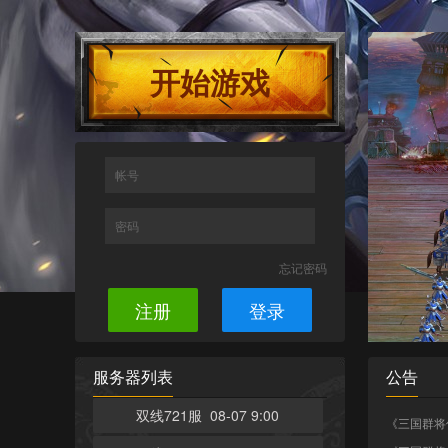
开始游戏
帐号
密码
忘记密码
注册
登录
服务器列表
公告
双线721服 08-07 9:00
《三国群将