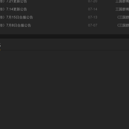
》7.21更新公告
07-20
三国群
》7.14更新公告
07-14
三国群
传》7月15日合服公告
07-13
《三国群
传》7月8日合服公告
07-07
《三国群
戏