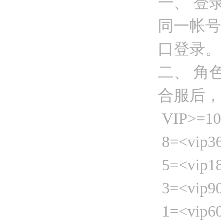
一、 登
同一帐号
口登录。
二、 角
合服后，
VIP>=
8=<vip
5=<vip
3=<vip
1=<vip