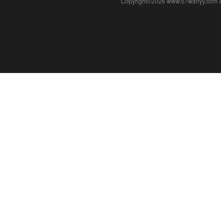
Copyright©2026 www.57wanyy