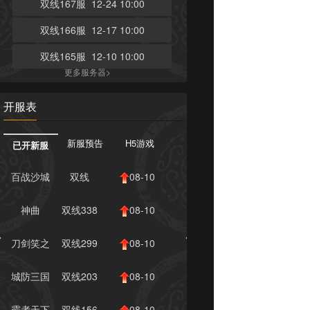
双线167服 12-24 10:00
双线166服 12-17 10:00
双线165服 12-10 10:00
更多服务器>
开服表
新服预告
H5游戏
已开新服
百战沙城
双线
08-10
1496服
10:00
神曲
双线338
08-10
服
10:00
刀剑笑之
双线299
08-10
霸刀
服
10:00
城防三国
双线203
08-10
志
服
10:00
霸者天下
双线156
08-10