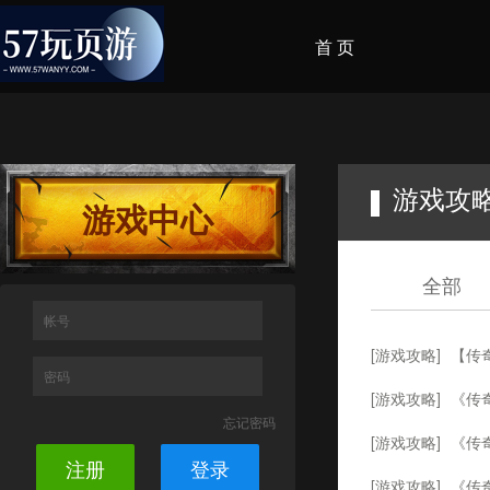
首 页
游戏攻
游戏中心
全部
帐号
[游戏攻略]
【传
密码
[游戏攻略]
《传奇
忘记密码
[游戏攻略]
《传奇
注册
登录
[游戏攻略]
《传奇