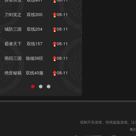
服
10:00
刀剑笑之
双线300
08-11
霸刀
服
10:00
城防三国
双线204
08-11
志
服
10:00
霸者天下
双线157
08-11
服
10:00
萌回三国
狼烟39区
08-11
10:00
绝世秘籍
双线40服
08-11
10:00
抵制不良游戏，拒绝盗版游戏。注
粤I