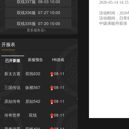
双线337服 08-03 10:00
2026-05-14 14:25
双线336服 07-27 10:00
活动时间：2026年
活动期间，日常
双线335服 07-20 10:00
中级潜能丹双倍
更多服务器>
开服表
新服预告
H5游戏
已开新服
新太古遮
双线632
08-11
天2
服
11:00
三国传说
纵横567
08-11
服
10:00
原始传奇
原始542
08-11
服
10:00
传奇世界
双线
08-11
网页...
1192服
10:00
异兽洪荒
双线401
08-11