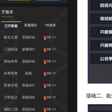
开服表
新服预告
H5游戏
已开新服
新太古遮
双线632
08-11
天2
服
11:00
三国传说
纵横567
08-11
服
10:00
原始传奇
原始542
08-11
服
10:00
传奇世界
双线
08-11
网页...
1192服
10:00
异兽洪荒
双线401
08-11
服
10:00
活动二、自
刀剑笑之
双线300
08-11
霸刀
服
10:00
城防三国
双线204
08-11