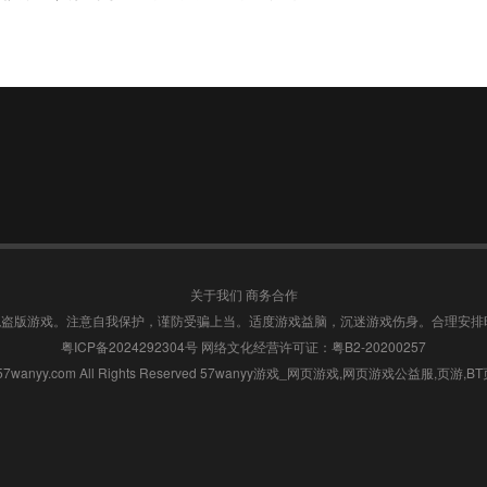
关于我们
商务合作
盗版游戏。注意自我保护，谨防受骗上当。适度游戏益脑，沉迷游戏伤身。合理安排
粤ICP备2024292304号
网络文化经营许可证：粤B2-20200257
ww.57wanyy.com All Rights Reserved 57wanyy游戏_网页游戏,网页游戏公益服,