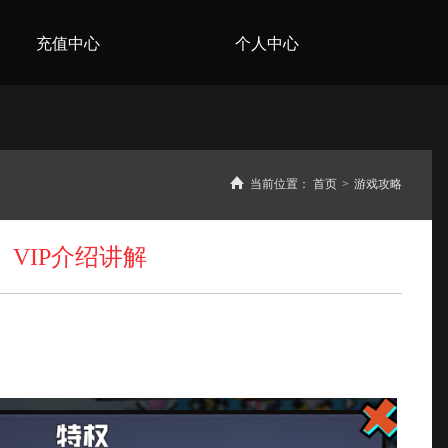
充值中心
个人中心
当前位置：
首页
>
游戏攻略
VIP介绍讲解