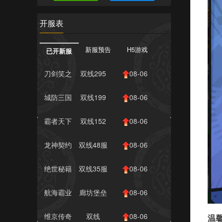
开服表
新服预告
H5游戏
已开新服
刀剑笑之
双线295
08-06
霸刀
服
10:00
城防三国
双线199
08-06
志
服
10:00
霸者天下
双线152
08-06
服
10:00
龙神契约
双线48服
08-06
10:00
绝世秘籍
双线35服
08-06
10:00
航海霸业
廊坊堡垒
08-06
170服
10:00
维京传奇
双线
08-06
温