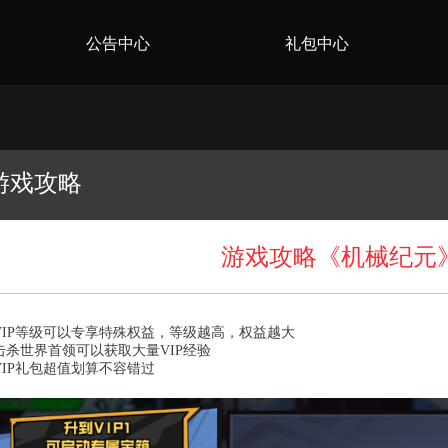
公告中心
礼包中心
游戏攻略
游戏攻略《机械纪元》
VIP等级可以专享特殊权益，等级越高，权益越大
击杀世界首领可以获取大量VIP经验
VIP礼包超值划算不容错过