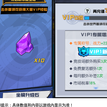
馨提示：具体数值和内容以游戏内显示为准！