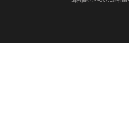
Copyright©2026 www.57wanyy