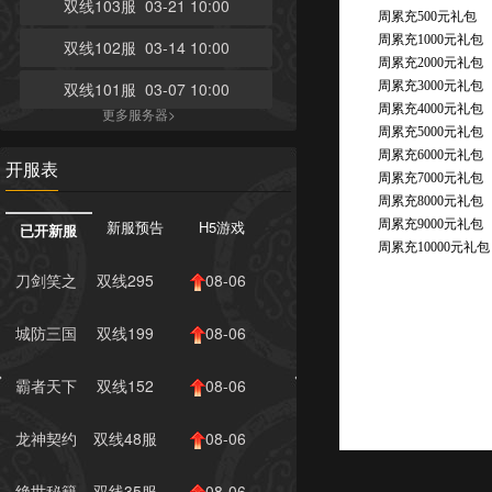
双线103服 03-21 10:00
周累充500元礼包
周累充1000元礼包
双线102服 03-14 10:00
周累充2000元礼包
双线101服 03-07 10:00
周累充3000元礼包
周累充4000元礼包
更多服务器>
周累充5000元礼包
周累充6000元礼包
开服表
周累充7000元礼包
周累充8000元礼包
新服预告
H5游戏
周累充9000元礼包
已开新服
周累充10000元礼包
刀剑笑之
双线295
08-06
霸刀
服
10:00
城防三国
双线199
08-06
志
服
10:00
霸者天下
双线152
08-06
服
10:00
龙神契约
双线48服
08-06
10:00
绝世秘籍
双线35服
08-06