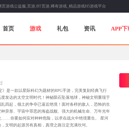
戏,网页游戏公益服,页游,BT页游,稀有游戏_精品游戏H5游戏平台
首页
游戏
礼包
资讯
APP下
过
定》是一款以星际科幻为题材的RPG手游，完美复刻经典飞行
高度发达的太空文明时代！神秘陨石坠落地球，神秘文明重现于
祸乱四起，领土的争夺已逼近绝境！面对各样的敌人，恐怖的生
变种异形、宇宙中罪恶的海盗战舰、强大的机械生命、万年光年
.......你要如何应对种种危险，以求在战火中绝境重生。 星河
险，文明的起源另有真相，真理之路注定充满坎坷。