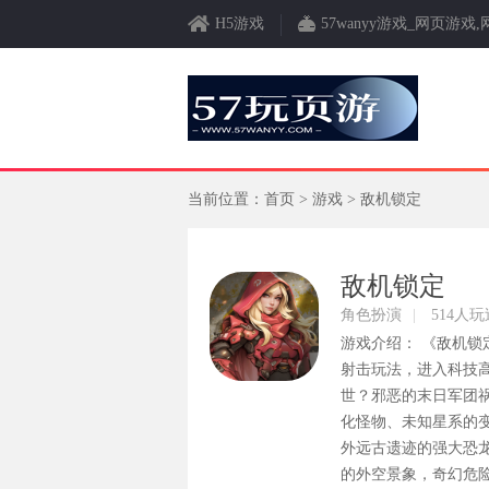
H5游戏
57wanyy游戏_网页游
当前位置：
首页
>
游戏
> 敌机锁定
敌机锁定
角色扮演
|
514人玩
游戏介绍： 《敌机锁
射击玩法，进入科技
世？邪恶的末日军团
化怪物、未知星系的
外远古遗迹的强大恐龙.
的外空景象，奇幻危