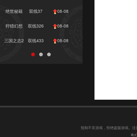
区
10:00
绝世秘籍
双线37
08-08
服
10:00
狩猎幻想
双线326
08-08
【关...
服
09:00
三国之志2
双线433
08-08
服
09:00
抵制不良游戏，拒绝盗版游戏。注
粤I