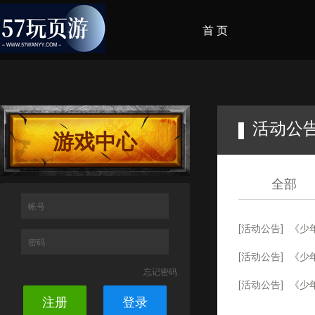
首 页
活动公
游戏中心
全部
帐号
[活动公告]
《少
密码
[活动公告]
《少
忘记密码
[活动公告]
《少
注册
登录